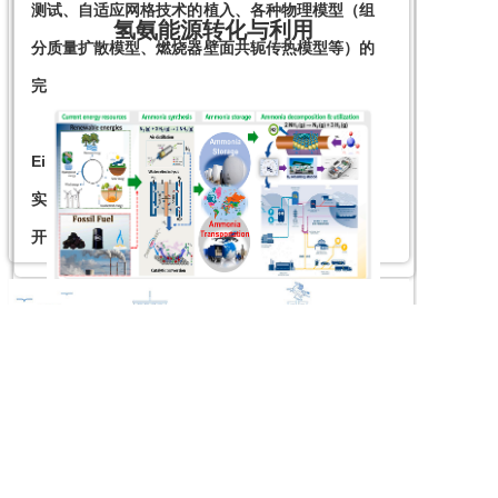
测试、自适应网格技术的植入、各种物理模型（组
氢氨能源转化与利用
分质量扩散模型、燃烧器壁面共轭传热模型等）的
完善与开发。

      可用代码包括全可压缩N-S方程求解器
Eilmer（澳大利亚昆士兰大学高超声速中心开发，
实验室成员参与）、OpenFOAM开源框架下自主
开发的低马赫数燃烧求解器等。
Copyright © 2024 · All Rights Reserved by 先进燃烧实验室
鄂ICP备2023021939号-1
      氢氨零碳燃料的规模化利用是达成“碳达峰 碳
中和”战略目标最直接、最有效的方式。对氢氨制-
储-运-用以及相互转化的研究是当前的热点问题。